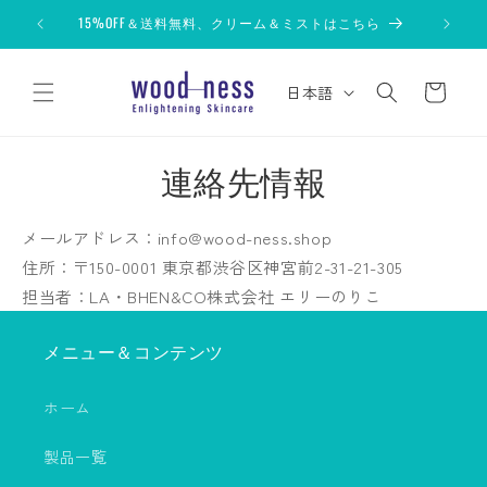
コンテ
ンツに
15%OFF＆送料無料、クリーム＆ミストはこちら
進む
カ
言
ー
日本語
語
ト
連絡先情報
メールアドレス：info@wood-ness.shop
住所：〒150-0001 東京都渋谷区神宮前2-31-21-305
担当者：LA・BHEN&CO株式会社 エリーのりこ
メニュー＆コンテンツ
ホーム
製品一覧