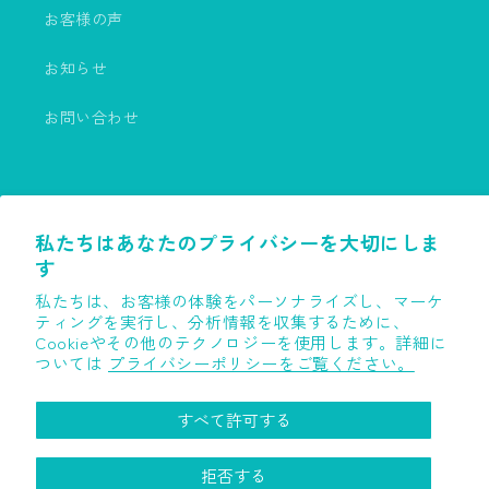
お客様の声
お知らせ
お問い合わせ
私たちはあなたのプライバシーを大切にしま
言語
す
私たちは、お客様の体験をパーソナライズし、マーケ
日本語
ティングを実行し、分析情報を収集するために、
Cookieやその他のテクノロジーを使用します。詳細に
決
ついては
プライバシーポリシーをご覧ください。
済
方
すべて許可する
法
© 2026,
wood-ness公式オンラインショップ | サステナブルブランド
拒否する
返金ポリシー
プライバシーポリシー
利用規約
配送ポリシー